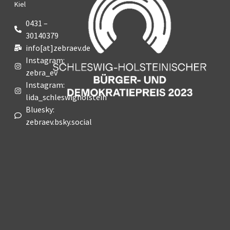
Kiel
0431 –
30140379
info[at]zebraev.de
Instagram:
zebra_ev
Instagram:
lida_schleswigholstein
Bluesky:
zebraev.bsky.social