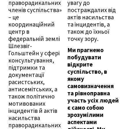
праворадикальних
увагу до
членів суспільства»
постраждалих від
– це
актів насильства
координаційний
та інцидентів, а
центр в
також до їхньої
федеральній землі
точку зору.
Шлезвіг-
Ми прагнемо
Гольштейн у сфері
побудувати
консультування,
відкрите
підтримки та
суспільство, в
документації
якому
расистських,
самовизначення
антисемітських, а
та рівноправна
також політично
участь усіх людей
мотивованих
є само собою
інцидентів й актів
зрозумілими
насильства
аспектами
праворадикальних