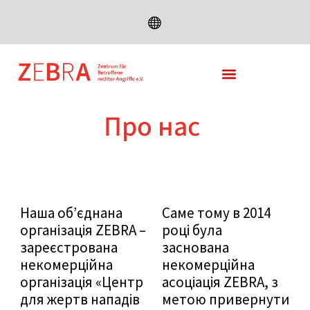
DEUTSCH
ENGLISH
FRANÇAIS
ESPAÑOL
Про нас
TÜRKÇE
РУССКИЙ
العربية
فارسی
Наша об’єднана
Саме тому в 2014
організація ZEBRA –
році була
СРПСКИ ЈЕЗИК
зареєстрована
заснована
ROMANA
некомерційна
некомерційна
організація «Центр
асоціація ZEBRA, з
для жертв нападів
метою привернути