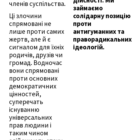
дійсності. Ми
членів суспільства.
займаємо
Ці злочини
солідарну позицію
спрямовані не
проти
лише проти самих
антигуманних та
жертв, але й є
праворадикальних
сигналом для їхніх
ідеологій.
родичів, друзів чи
громад. Водночас
вони спрямовані
проти основних
демократичних
цінностей,
суперечать
існуванню
універсальних
прав людини і
таким чином