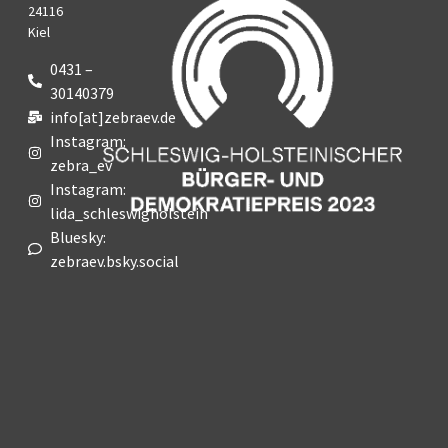
24116
Kiel
0431 –
30140379
info[at]zebraev.de
Instagram:
zebra_ev
Instagram:
lida_schleswigholstein
Bluesky:
zebraev.bsky.social