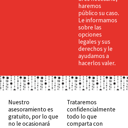
haremos
público su caso.
Le informamos
sobre las
opciones
legales y sus
derechos y le
ayudamos a
hacerlos valer.
Nuestro
Trataremos
asesoramiento es
confidencialmente
gratuito, por lo que
todo lo que
no le ocasionará
comparta con