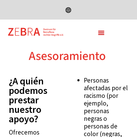
DEUTSCH
ENGLISH
FRANÇAIS
ESPAÑOL
Asesoramiento
TÜRKÇE
РУССКИЙ
¿A quién
Personas
العربية
afectadas por el
podemos
فارسی
racismo (por
prestar
ejemplo,
СРПСКИ ЈЕЗИК
nuestro
personas
ROMANA
apoyo?
negras o
personas de
Ofrecemos
color (negras,