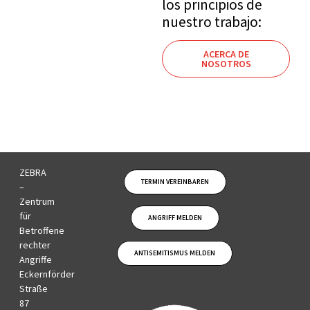
los principios de
nuestro trabajo:
ACERCA DE
NOSOTROS
ZEBRA
TERMIN VEREINBAREN
–
Zentrum
für
ANGRIFF MELDEN
Betroffene
rechter
ANTISEMITISMUS MELDEN
Angriffe
Eckernförder
Straße
87