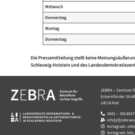
Mittwoch
Donnerstag
Montag
Donnerstag
Die Pressemitteilung stellt keine Meinungsäußeru
Schleswig-Holstein und des Landesdemokratiezentru
ZEBRA – Zentrum fü
Eckernförder Stra
24116 Kiel
0431 – 3014037
info[at]zebrae
Instagram: zeb
Instagram: lida