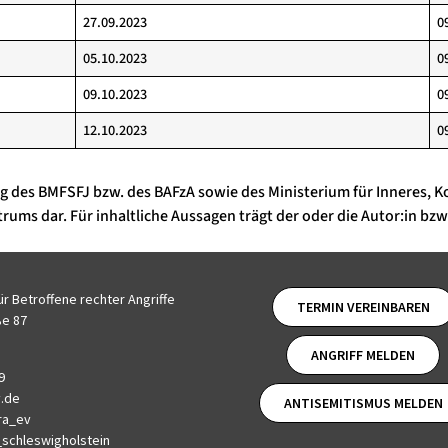
27.09.2023
0
05.10.2023
0
09.10.2023
0
12.10.2023
0
ng des BMFSFJ bzw. des BAFzA sowie des Ministerium für Inneres
ms dar. Für inhaltliche Aussagen trägt der oder die Autor:in bzw
r Betroffene rechter Angriffe
TERMIN VEREINBAREN
ße 87
ANGRIFF MELDEN
9
v.de
ANTISEMITISMUS MELDEN
ra_ev
_schleswigholstein