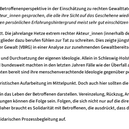
 Betroffenenperspektive in der Einschätzung zu rechten Gewalttaten
teur_innen
gesprochen, die alle ihre Sicht auf das Geschehene wie
n persönlichen Erfahrungshintergrund meist sehr gut einschätzen w
att. Die jahrelange Hetze extrem rechter Akteur_innen (innerhalb d
lieder dazu berufen fühlen zur Tat zu schreiten. Dies zeigte jüngs
cher Gewalt (VBRG) in einer Analyse zur zunehmenden Gewaltbereit
g und Durchsetzung der eigenen Ideologie. Allein in Schleswig-Hol
bundesweit machten in den letzten Jahren Fälle wie der Überfall a
hten bereit sind ihre menschenverachtende Ideologie gegenüber p
ristischen Aufarbeitung im Mittelpunkt. Doch auch hier sollten die
n das Leben der Betroffenen darstellen. Vereinzelung, Rückzug, An
ungen können die Folge sein. Folgen, die sich nicht nur auf die d
 Daher braucht es Solidarität mit Betroffenen, die ausdrückt, dass d
olidarischen Prozessbegleitung auf.