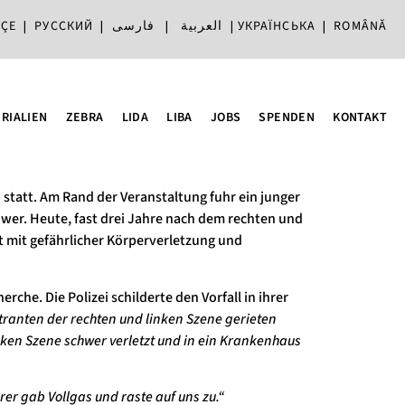
ÇE
|
РУССКИЙ
|
فارسی
|
العربية
|
УКРАЇНСЬКА
|
ROMÂNĂ
RIALIEN
ZEBRA
LIDA
LIBA
JOBS
SPENDEN
KONTAKT
statt. Am Rand der Veranstaltung fuhr ein junger
hwer. Heute, fast drei Jahre nach dem rechten und
it mit gefährlicher Körperverletzung und
rche. Die Polizei schilderte den Vorfall
in ihrer
ranten der rechten und linken Szene gerieten
ken Szene schwer verletzt und in ein Krankenhaus
rer gab Vollgas und raste auf uns zu.“