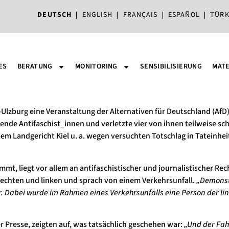
DEUTSCH
|
ENGLISH
|
FRANÇAIS
|
ESPAÑOL
|
TÜRK
ES
BERATUNG
MONITORING
SENSIBILISIERUNG
MATE
lzburg eine Veranstaltung der Alternativen für Deutschland (AfD) 
ende Antifaschist_innen und verletzte vier von ihnen teilweise sc
 dem Landgericht Kiel u. a. wegen versuchten Totschlag in Tateinhe
, liegt vor allem an antifaschistischer und journalistischer Reche
echten und linken und sprach von einem Verkehrsunfall.
„Demonst
Dabei wurde im Rahmen eines Verkehrsunfalls eine Person der lin
r Presse
, zeigten auf, was tatsächlich geschehen war:
„Und der Fah