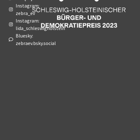
Instagram:
zebra_ev
Instagram:
lida_schleswigholstein
Bluesky:
zebraev.bsky.social