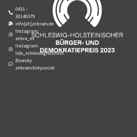
0431 –
30140379
info[at]zebraev.de
Instagram:
zebra_ev
Instagram:
lida_schleswigholstein
Bluesky:
zebraev.bsky.social