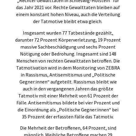
„Rechter Gewalttaten in Schleswig-Holstein“ für
das Jahr 2021 vor. Rechte Gewalttaten bleiben auf
einem konstant hohen Niveau, auch die Verteilung
der Tatmotive bleibt etwa gleich.
Insgesamt wurden 77 Tatbestände gezählt,
darunter 72 Prozent Körperverletzung, 19 Prozent
massive Sachbeschädigung und sechs Prozent
Nötigung oder Bedrohung. Insgesamt sind 148
Menschen von rechten Gewalttaten betroffen. Die
Tatmotivation wird in dem Monitoring von ZEBRA
in Rassismus, Antisemitismus und „Politische
Gegner:innen“ aufgeteilt. Rassismus bleibt wie
auch in den vergangenen Jahren das größte
Tatmotiv mit einer Mehrheit von 61 Prozent der
Fälle. Antisemitismus bildete bei vier Prozent und
die Einordnung als „Politische Gegner:innen“ bei
35 Prozent der erfassten Fälle das Tatmotiv.
Die Mehrheit der Betroffenen, 64 Prozent, sind
männlich. Weibliche Betroffene machen 29