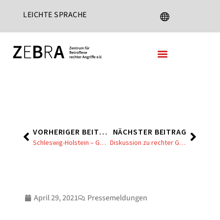
LEICHTE SPRACHE
DEUTSCH
ENGLISH
FRANÇAIS
ESPAÑOL
TÜRKÇE
РУССКИЙ
العربية
VORHERIGER BEITRAG
NÄCHSTER BEITRAG
Schleswig-Holstein – Gewalt von rechts trifft auch Kinder
Diskussion zu rechter Gewalt
فارسی
СРПСКИ ЈЕЗИК
ROMANA
April 29, 2021
Pressemeldungen