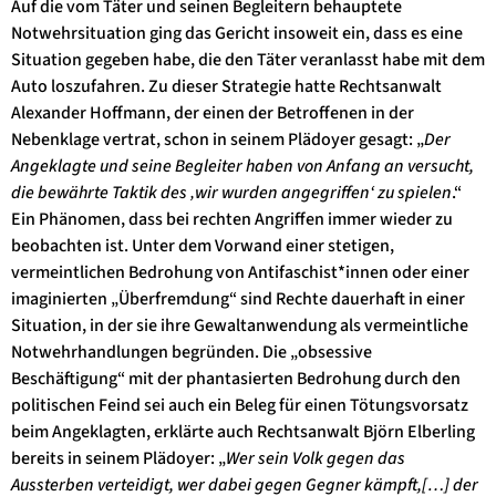
Auf die vom Täter und seinen Begleitern behauptete
Notwehrsituation ging das Gericht insoweit ein, dass es eine
Situation gegeben habe, die den Täter veranlasst habe mit dem
Auto loszufahren. Zu dieser Strategie hatte Rechtsanwalt
Alexander Hoffmann, der einen der Betroffenen in der
Nebenklage vertrat, schon in seinem Plädoyer gesagt: „
Der
Angeklagte und seine Begleiter haben von Anfang an versucht,
die bewährte Taktik des ‚wir wurden angegriffen‘ zu spielen
.“
Ein Phänomen, dass bei rechten Angriffen immer wieder zu
beobachten ist. Unter dem Vorwand einer stetigen,
vermeintlichen Bedrohung von Antifaschist*innen oder einer
imaginierten „Überfremdung“ sind Rechte dauerhaft in einer
Situation, in der sie ihre Gewaltanwendung als vermeintliche
Notwehrhandlungen begründen. Die „obsessive
Beschäftigung“ mit der phantasierten Bedrohung durch den
politischen Feind sei auch ein Beleg für einen Tötungsvorsatz
beim Angeklagten, erklärte auch Rechtsanwalt Björn Elberling
bereits in seinem Plädoyer: „
Wer sein Volk gegen das
Aussterben verteidigt, wer dabei gegen Gegner kämpft,[…] der