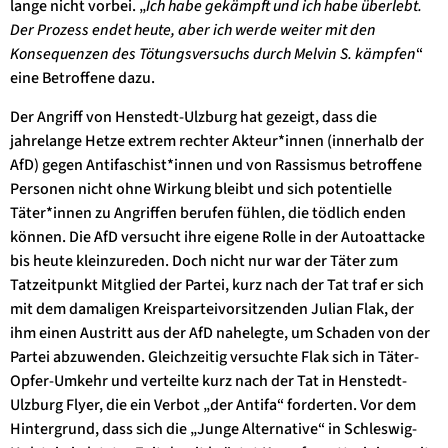
lange nicht vorbei. „
Ich habe gekämpft und ich habe überlebt.
Der Prozess endet heute, aber ich werde weiter mit den
Konsequenzen des Tötungsversuchs durch Melvin S. kämpfen
“
eine Betroffene dazu.
Der Angriff von Henstedt-Ulzburg hat gezeigt, dass die
jahrelange Hetze extrem rechter Akteur*innen (innerhalb der
AfD) gegen Antifaschist*innen und von Rassismus betroffene
Personen nicht ohne Wirkung bleibt und sich potentielle
Täter*innen zu Angriffen berufen fühlen, die tödlich enden
können. Die AfD versucht ihre eigene Rolle in der Autoattacke
bis heute kleinzureden. Doch nicht nur war der Täter zum
Tatzeitpunkt Mitglied der Partei, kurz nach der Tat traf er sich
mit dem damaligen Kreisparteivorsitzenden Julian Flak, der
ihm einen Austritt aus der AfD nahelegte, um Schaden von der
Partei abzuwenden. Gleichzeitig versuchte Flak sich in Täter-
Opfer-Umkehr und verteilte kurz nach der Tat in Henstedt-
Ulzburg Flyer, die ein Verbot „der Antifa“ forderten. Vor dem
Hintergrund, dass sich die „Junge Alternative“ in Schleswig-