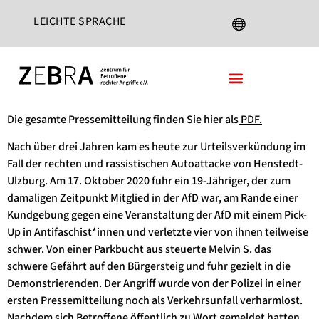
LEICHTE SPRACHE
DEUTSCH
ENGLISH
FRANÇAIS
ESPAÑOL
Die gesamte Pressemitteilung finden Sie hier als
PDF
.
TÜRKÇE
Nach über drei Jahren kam es heute zur Urteilsverkündung im
РУССКИЙ
Fall der rechten und rassistischen Autoattacke von Henstedt-
Ulzburg. Am 17. Oktober 2020 fuhr ein 19-Jähriger, der zum
العربية
damaligen Zeitpunkt Mitglied in der AfD war, am Rande einer
فارسی
Kundgebung gegen eine Veranstaltung der AfD mit einem Pick-
Up in Antifaschist*innen und verletzte vier von ihnen teilweise
СРПСКИ ЈЕЗИК
schwer. Von einer Parkbucht aus steuerte Melvin S. das
schwere Gefährt auf den Bürgersteig und fuhr gezielt in die
ROMANA
Demonstrierenden. Der Angriff wurde von der Polizei in einer
ersten Pressemitteilung noch als Verkehrsunfall verharmlost.
Nachdem sich Betroffene öffentlich zu Wort gemeldet hatten,