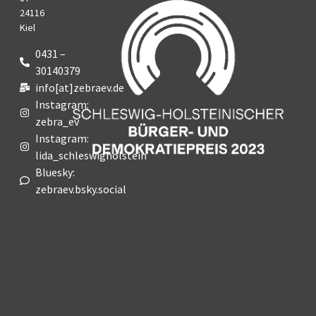
24116
Kiel
0431 –
30140379
info[at]zebraev.de
Instagram:
zebra_ev
Instagram:
lida_schleswigholstein
Bluesky:
zebraev.bsky.social