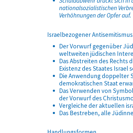
Schuldabwehr drückt sich in 
nationalsozialistischen Verb
Verhöhnungen der Opfer auf.
Israelbezogener Antisemitismus
Der Vorwurf gegenüber Jüdi
weltweiten jüdischen Intere
Das Abstreiten des Rechts 
Existenz des Staates Israel s
Die Anwendung doppelter St
demokratischen Staat erwar
Das Verwenden von Symbolen
der Vorwurf des Christusmor
Vergleiche der aktuellen isra
Das Bestreben, alle Jüdinn
Handlungsformen