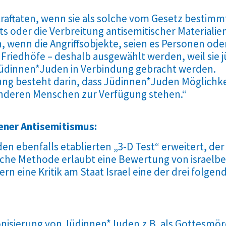
traftaten, wenn sie als solche vom Gesetz bestimmt
 oder die Verbreitung antisemitischer Materialien
ch, wenn die Angriffsobjekte, seien es Personen od
iedhöfe – deshalb ausgewählt werden, weil sie jü
dinnen*Juden in Verbindung gebracht werden.
rung besteht darin, dass Jüdinnen*Juden Möglichk
anderen Menschen zur Verfügung stehen.“
gener Antisemitismus:
den ebenfalls etablierten „3-D Test“ erweitert, d
sche Methode erlaubt eine Bewertung von israelbez
n eine Kritik am Staat Israel eine der drei folgenden
monisierung von Jüdinnen*Juden z.B. als Gottesmö