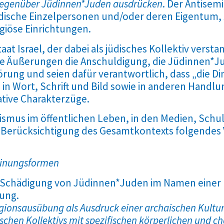
 gegenüber Jüdinnen*Juden ausdrücken
. Der Antisemi
jüdische Einzelpersonen und/oder deren Eigentum,
giöse Einrichtungen.
t Israel, der dabei als jüdisches Kollektiv verstan
che Äußerungen die Anschuldigung, die Jüdinnen*J
ung und seien dafür verantwortlich, dass „die Ding
h in Wort, Schrift und Bild sowie in anderen Handl
ative Charakterzüge.
tismus im öffentlichen Leben, in den Medien, Schul
 Berücksichtigung des Gesamtkontexts folgendes 
einungsformen
 Schädigung von Jüdinnen*Juden im Namen einer r
ung.
igionsausübung als Ausdruck einer archaischen Kultur
schen Kollektivs mit spezifischen körperlichen und c