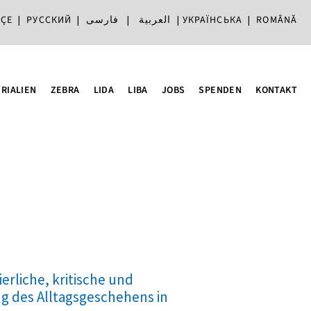
ÇE
|
РУССКИЙ
|
فارسی
|
العربية
|
УКРАЇНСЬКА
|
ROMÂNĂ
RIALIEN
ZEBRA
LIDA
LIBA
JOBS
SPENDEN
KONTAKT
erliche, kritische und
g des Alltagsgeschehens in