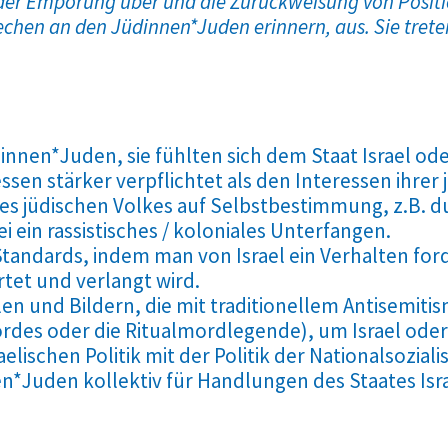
der Empörung über und die Zurückweisung von Positi
rechen an den Jüdinnen*Juden erinnern, aus. Sie tre
nnen*Juden, sie fühlten sich dem Staat Israel o
ssen stärker verpflichtet als den Interessen ihrer
des jüdischen Volkes auf Selbstbestimmung, z.B. d
ei ein rassistisches / koloniales Unterfangen.
andards, indem man von Israel ein Verhalten for
tet und verlangt wird.
 und Bildern, die mit traditionellem Antisemitis
des oder die Ritualmordlegende), um Israel oder d
elischen Politik mit der Politik der Nationalsoziali
en*Juden kollektiv für Handlungen des Staates Isr