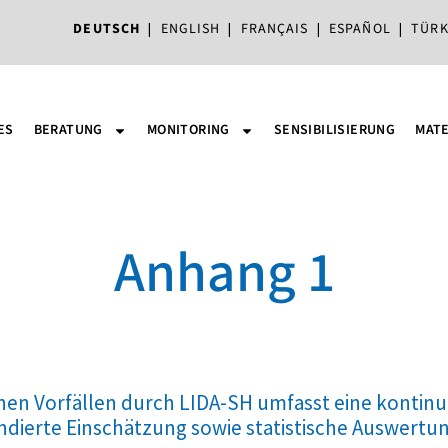
DEUTSCH
|
ENGLISH
|
FRANÇAIS
|
ESPAÑOL
|
TÜRK
ES
BERATUNG
MONITORING
SENSIBILISIERUNG
MATE
Anhang 1
hen Vorfällen durch LIDA-SH umfasst eine kontinui
dierte Einschätzung sowie statistische Auswertun