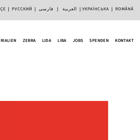
ÇE
|
РУССКИЙ
|
فارسی
|
العربية
|
УКРАЇНСЬКА
|
ROMÂNĂ
RIALIEN
ZEBRA
LIDA
LIBA
JOBS
SPENDEN
KONTAKT