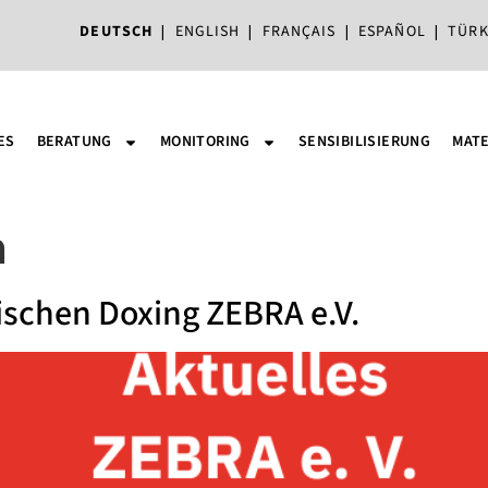
DEUTSCH
|
ENGLISH
|
FRANÇAIS
|
ESPAÑOL
|
TÜRK
ES
BERATUNG
MONITORING
SENSIBILISIERUNG
MATE
n
schen Doxing ZEBRA e.V.