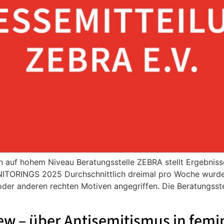
in auf hohem Niveau Beratungsstelle ZEBRA stellt Ergebnis
NGS 2025 Durchschnittlich dreimal pro Woche wurden i
oder anderen rechten Motiven angegriffen. Die Beratungsst
jew – über Antisemitismus in fe