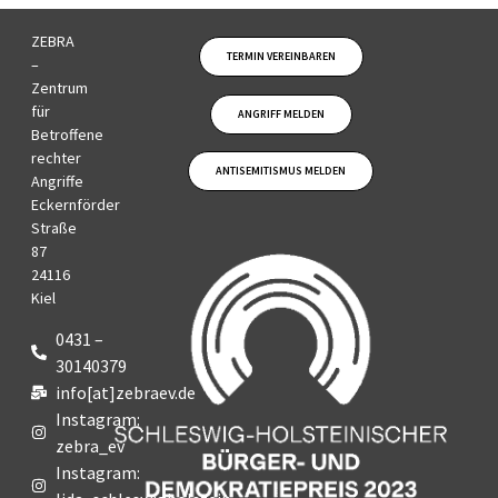
ZEBRA
TERMIN VEREINBAREN
–
Zentrum
für
ANGRIFF MELDEN
Betroffene
rechter
ANTISEMITISMUS MELDEN
Angriffe
Eckernförder
Straße
87
24116
Kiel
0431 –
30140379
info[at]zebraev.de
Instagram:
zebra_ev
Instagram: