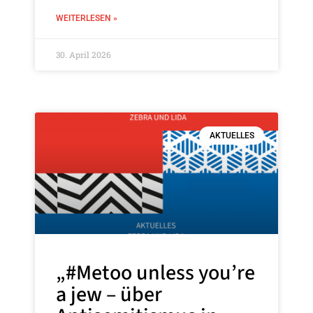
WEITERLESEN »
30. April 2026
AKTUELLES
„#Metoo unless you’re
a jew – über