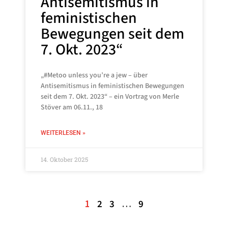
Antisemitismus in
feministischen
Bewegungen seit dem
7. Okt. 2023“
„#Metoo unless you’re a jew – über
Antisemitismus in feministischen Bewegungen
seit dem 7. Okt. 2023“ – ein Vortrag von Merle
Stöver am 06.11., 18
WEITERLESEN »
14. Oktober 2025
1
2
3
…
9