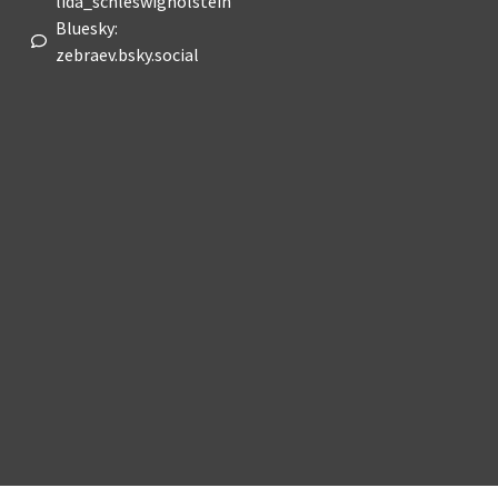
lida_schleswigholstein
Bluesky:
zebraev.bsky.social