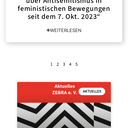
über Antisemitismus in
feministischen Bewegungen
seit dem 7. Okt. 2023“
WEITERLESEN
1
2
3
4
5
AKTUELLES