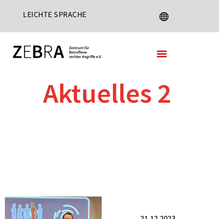
LEICHTE SPRACHE
DEUTSCH
ENGLISH
FRANÇAIS
ESPAÑOL
Aktuelles 2
TÜRKÇE
РУССКИЙ
العربية
فارسی
СРПСКИ ЈЕЗИК
ROMANA
21.12.2023