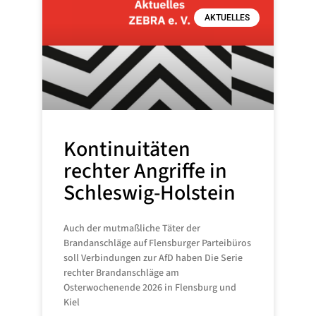
AKTUELLES
Kontinuitäten
rechter Angriffe in
Schleswig-Holstein
Auch der mutmaßliche Täter der
Brandanschläge auf Flensburger Parteibüros
soll Verbindungen zur AfD haben Die Serie
rechter Brandanschläge am
Osterwochenende 2026 in Flensburg und
Kiel