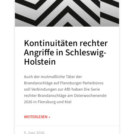
Kontinuitäten rechter
Angriffe in Schleswig-
Holstein
Auch der mutmaßliche Täter der
Brandanschläge auf Flensburger Parteibüros
soll Verbindungen zur AfD haben Die Serie
rechter Brandanschläge am Osterwochenende
2026 in Flensburg und Kiel
WEITERLESEN »
5. Juni 2026